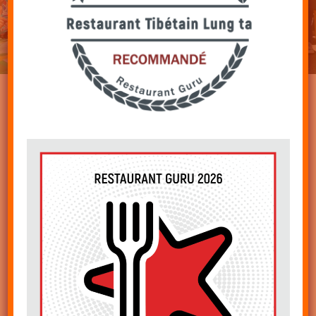
Réservation
LES TÉMOIGNAGES
“Très bonne surprise ! Accueil simple
mais chaleureux dans ce petit
restaurant plein de charme et à la
belle décoration. Un service rapide
pour des plats et des desserts
excellents, qui permettent la
découverte des saveurs du Tibet. Un