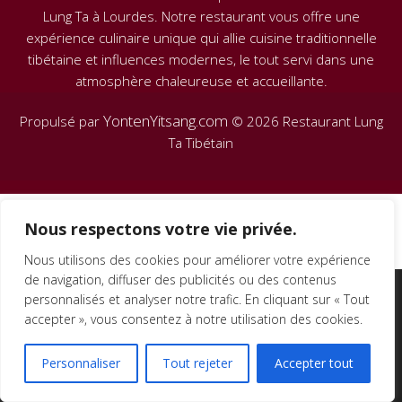
Lung Ta à Lourdes. Notre restaurant vous offre une
expérience culinaire unique qui allie cuisine traditionnelle
tibétaine et influences modernes, le tout servi dans une
atmosphère chaleureuse et accueillante.
YontenYitsang.com
Propulsé par
© 2026 Restaurant Lung
Ta Tibétain
Nous respectons votre vie privée.
Nous utilisons des cookies pour améliorer votre expérience
de navigation, diffuser des publicités ou des contenus
We are using cookies to give you the best experience on our
personnalisés et analyser notre trafic. En cliquant sur « Tout
website.
accepter », vous consentez à notre utilisation des cookies.
You can find out more about which cookies we are using or
switch them off in
settings
.
Personnaliser
Tout rejeter
Accepter tout
Accept